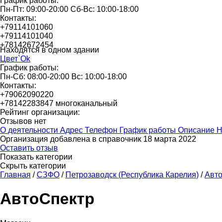
График работы:
Пн-Пт: 09:00-20:00 Сб-Вс: 10:00-18:00
Контакты:
+79114101060
+79114101040
+78142672454
Находятся в одном здании
Цвет`Оk
График работы:
Пн-Сб: 08:00-20:00 Вс: 10:00-18:00
Контакты:
+79062090220
+78142283847 многоканальный
Рейтинг организации:
Отзывов нет
О деятельности
Адрес
Телефон
График работы
Описание
Н
Организация добавлена в справочник 18 марта 2022
Оставить отзыв
Показать категории
Скрыть категории
Главная
/
СЗФО
/
Петрозаводск (Республика Карелия)
/
Авт
АвтоСпектр