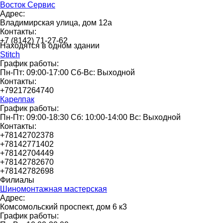
Восток Сервис
Адрес:
Владимирская улица, дом 12а
Контакты:
+7 (8142) 71-27-62
Находятся в одном здании
Stitch
График работы:
Пн-Пт: 09:00-17:00 Сб-Вс: Выходной
Контакты:
+79217264740
Карелпак
График работы:
Пн-Пт: 09:00-18:30 Сб: 10:00-14:00 Вс: Выходной
Контакты:
+78142702378
+78142771402
+78142704449
+78142782670
+78142782698
Филиалы
Шиномонтажная мастерская
Адрес:
Комсомольский проспект, дом 6 к3
График работы: